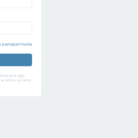
e pamiętam hasła
ykop.pl w jego
 w całości, prosimy