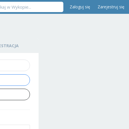
Zaloguj się
Zarejestruj się
ESTRACJA