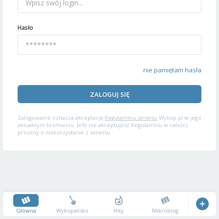
Hasło
nie pamiętam hasła
ZALOGUJ SIĘ
Zalogowanie oznacza akceptację
Regulaminu serwisu
Wykop.pl w jego
aktualnym brzmieniu. Jeśli nie akceptujesz Regulaminu w całości,
prosimy o niekorzystanie z serwisu.
Główna
Wykopalisko
Hity
Mikroblog