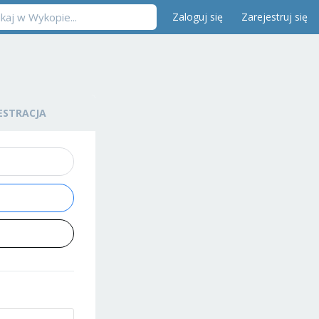
Zaloguj się
Zarejestruj się
ESTRACJA