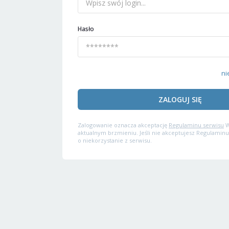
Hasło
ni
ZALOGUJ SIĘ
Zalogowanie oznacza akceptację
Regulaminu serwisu
W
aktualnym brzmieniu. Jeśli nie akceptujesz Regulaminu
o niekorzystanie z serwisu.