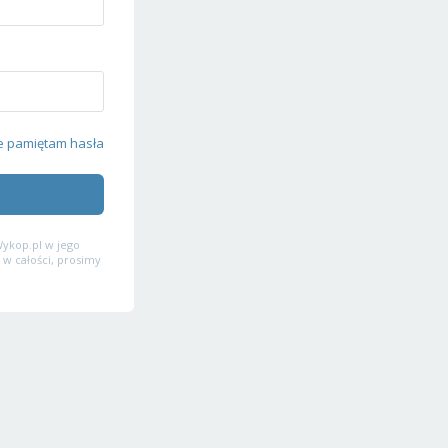
e pamiętam hasła
ykop.pl w jego
 w całości, prosimy