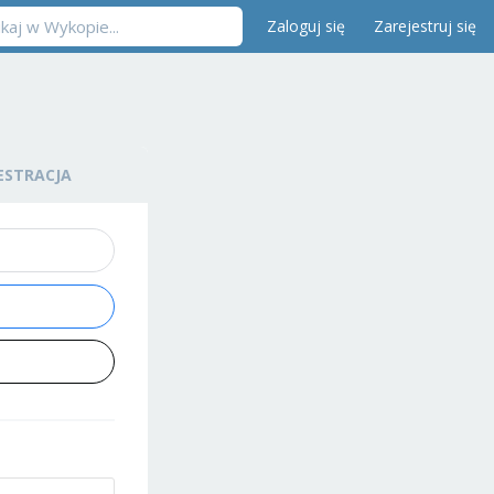
Zaloguj się
Zarejestruj się
ESTRACJA