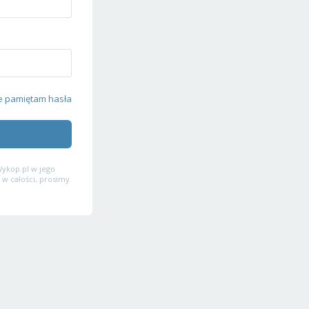
e pamiętam hasła
ykop.pl w jego
 w całości, prosimy