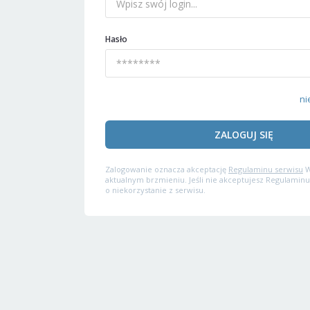
Hasło
ni
ZALOGUJ SIĘ
Zalogowanie oznacza akceptację
Regulaminu serwisu
W
aktualnym brzmieniu. Jeśli nie akceptujesz Regulaminu
o niekorzystanie z serwisu.