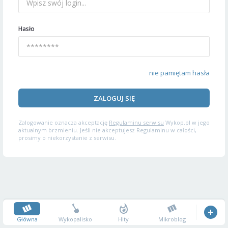
Hasło
nie pamiętam hasła
ZALOGUJ SIĘ
Zalogowanie oznacza akceptację
Regulaminu serwisu
Wykop.pl w jego
aktualnym brzmieniu. Jeśli nie akceptujesz Regulaminu w całości,
prosimy o niekorzystanie z serwisu.
Główna
Wykopalisko
Hity
Mikroblog