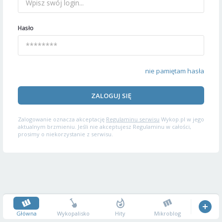
Hasło
nie pamiętam hasła
ZALOGUJ SIĘ
Zalogowanie oznacza akceptację
Regulaminu serwisu
Wykop.pl w jego
aktualnym brzmieniu. Jeśli nie akceptujesz Regulaminu w całości,
prosimy o niekorzystanie z serwisu.
Główna
Wykopalisko
Hity
Mikroblog