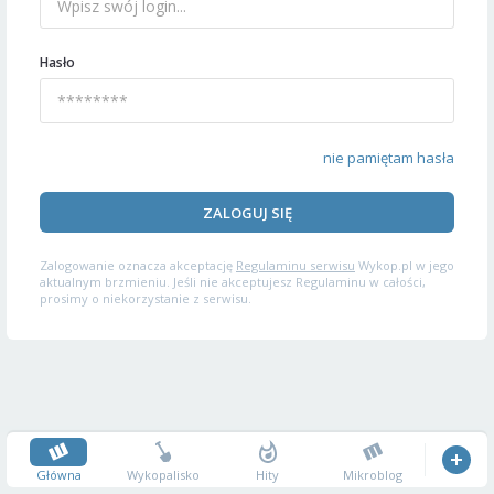
Hasło
nie pamiętam hasła
ZALOGUJ SIĘ
Zalogowanie oznacza akceptację
Regulaminu serwisu
Wykop.pl w jego
aktualnym brzmieniu. Jeśli nie akceptujesz Regulaminu w całości,
prosimy o niekorzystanie z serwisu.
Główna
Wykopalisko
Hity
Mikroblog