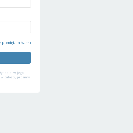
e pamiętam hasła
ykop.pl w jego
 w całości, prosimy