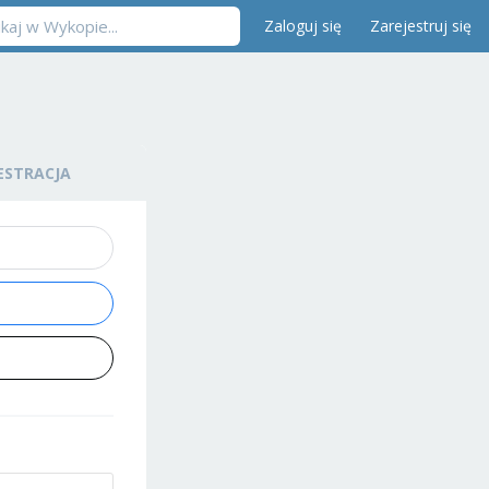
Zaloguj się
Zarejestruj się
ESTRACJA