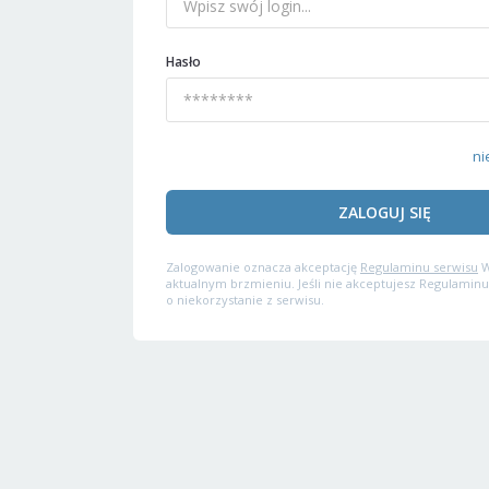
Hasło
ni
ZALOGUJ SIĘ
Zalogowanie oznacza akceptację
Regulaminu serwisu
W
aktualnym brzmieniu. Jeśli nie akceptujesz Regulaminu
o niekorzystanie z serwisu.