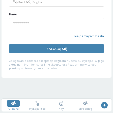
Hasło
nie pamiętam hasła
ZALOGUJ SIĘ
Zalogowanie oznacza akceptację
Regulaminu serwisu
Wykop.pl w jego
aktualnym brzmieniu. Jeśli nie akceptujesz Regulaminu w całości,
prosimy o niekorzystanie z serwisu.
Główna
Wykopalisko
Hity
Mikroblog