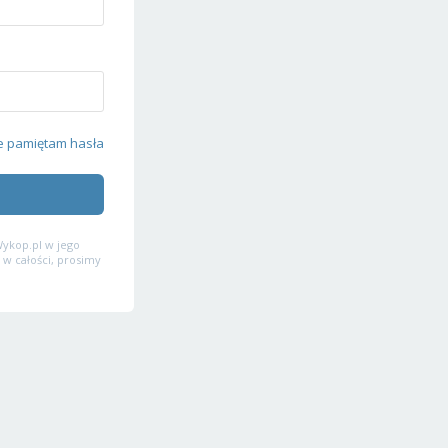
e pamiętam hasła
ykop.pl w jego
 w całości, prosimy