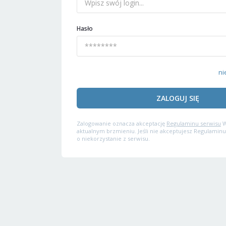
Hasło
ni
ZALOGUJ SIĘ
Zalogowanie oznacza akceptację
Regulaminu serwisu
W
aktualnym brzmieniu. Jeśli nie akceptujesz Regulaminu
o niekorzystanie z serwisu.