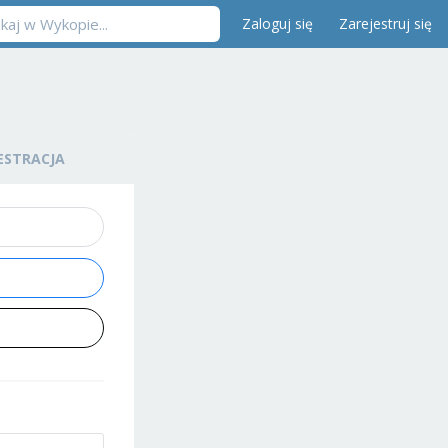
Zaloguj się
Zarejestruj się
ESTRACJA