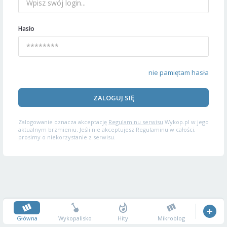
Hasło
nie pamiętam hasła
ZALOGUJ SIĘ
Zalogowanie oznacza akceptację
Regulaminu serwisu
Wykop.pl w jego
aktualnym brzmieniu. Jeśli nie akceptujesz Regulaminu w całości,
prosimy o niekorzystanie z serwisu.
Główna
Wykopalisko
Hity
Mikroblog