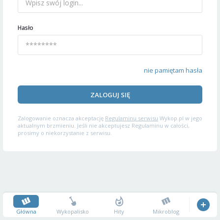
Hasło
nie pamiętam hasła
ZALOGUJ SIĘ
Zalogowanie oznacza akceptację
Regulaminu serwisu
Wykop.pl w jego
aktualnym brzmieniu. Jeśli nie akceptujesz Regulaminu w całości,
prosimy o niekorzystanie z serwisu.
Główna
Wykopalisko
Hity
Mikroblog