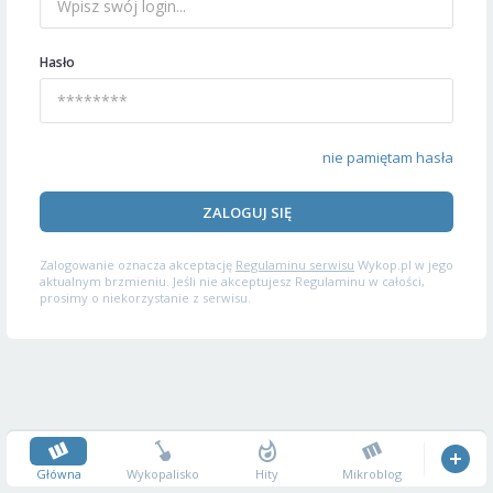
Hasło
nie pamiętam hasła
ZALOGUJ SIĘ
Zalogowanie oznacza akceptację
Regulaminu serwisu
Wykop.pl w jego
aktualnym brzmieniu. Jeśli nie akceptujesz Regulaminu w całości,
prosimy o niekorzystanie z serwisu.
Główna
Wykopalisko
Hity
Mikroblog