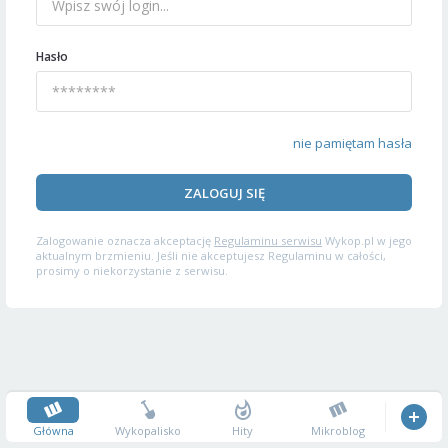
Hasło
nie pamiętam hasła
ZALOGUJ SIĘ
Zalogowanie oznacza akceptację
Regulaminu serwisu
Wykop.pl w jego
aktualnym brzmieniu. Jeśli nie akceptujesz Regulaminu w całości,
prosimy o niekorzystanie z serwisu.
Główna
Wykopalisko
Hity
Mikroblog