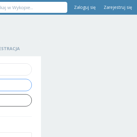
Zaloguj się
Zarejestruj się
ESTRACJA