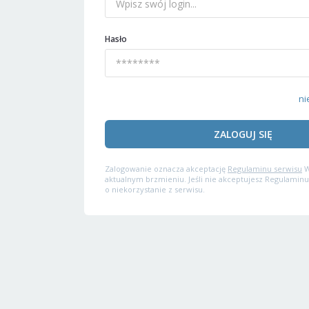
Hasło
ni
ZALOGUJ SIĘ
Zalogowanie oznacza akceptację
Regulaminu serwisu
W
aktualnym brzmieniu. Jeśli nie akceptujesz Regulaminu
o niekorzystanie z serwisu.