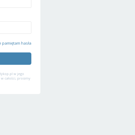
e pamiętam hasła
ykop.pl w jego
 w całości, prosimy