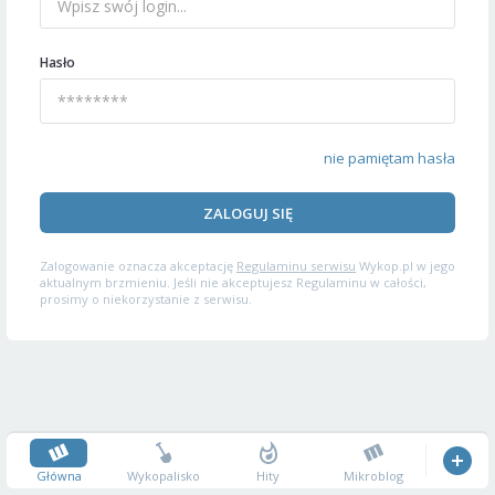
Hasło
nie pamiętam hasła
ZALOGUJ SIĘ
Zalogowanie oznacza akceptację
Regulaminu serwisu
Wykop.pl w jego
aktualnym brzmieniu. Jeśli nie akceptujesz Regulaminu w całości,
prosimy o niekorzystanie z serwisu.
Główna
Wykopalisko
Hity
Mikroblog