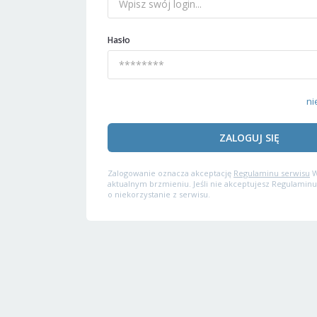
Hasło
ni
ZALOGUJ SIĘ
Zalogowanie oznacza akceptację
Regulaminu serwisu
W
aktualnym brzmieniu. Jeśli nie akceptujesz Regulaminu
o niekorzystanie z serwisu.