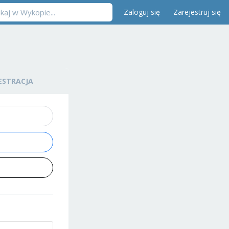
Zaloguj się
Zarejestruj się
ESTRACJA