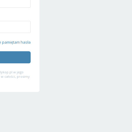
e pamiętam hasła
ykop.pl w jego
 w całości, prosimy