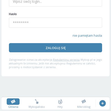
Hasło
nie pamiętam hasła
ZALOGUJ SIĘ
Zalogowanie oznacza akceptację
Regulaminu serwisu
Wykop.pl w jego
aktualnym brzmieniu. Jeśli nie akceptujesz Regulaminu w całości,
prosimy o niekorzystanie z serwisu.
Główna
Wykopalisko
Hity
Mikroblog