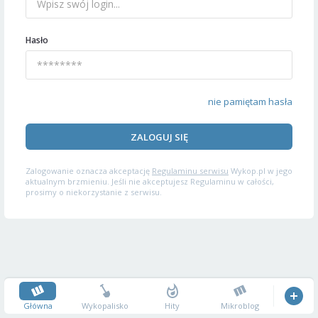
Hasło
nie pamiętam hasła
ZALOGUJ SIĘ
Zalogowanie oznacza akceptację
Regulaminu serwisu
Wykop.pl w jego
aktualnym brzmieniu. Jeśli nie akceptujesz Regulaminu w całości,
prosimy o niekorzystanie z serwisu.
Główna
Wykopalisko
Hity
Mikroblog