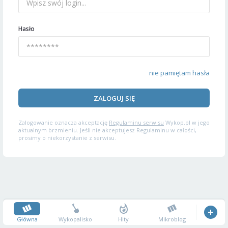
Hasło
nie pamiętam hasła
ZALOGUJ SIĘ
Zalogowanie oznacza akceptację
Regulaminu serwisu
Wykop.pl w jego
aktualnym brzmieniu. Jeśli nie akceptujesz Regulaminu w całości,
prosimy o niekorzystanie z serwisu.
Główna
Wykopalisko
Hity
Mikroblog