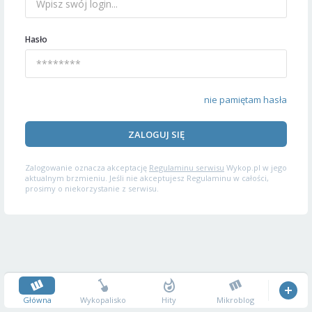
Hasło
nie pamiętam hasła
ZALOGUJ SIĘ
Zalogowanie oznacza akceptację
Regulaminu serwisu
Wykop.pl w jego
aktualnym brzmieniu. Jeśli nie akceptujesz Regulaminu w całości,
prosimy o niekorzystanie z serwisu.
Główna
Wykopalisko
Hity
Mikroblog