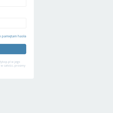
e pamiętam hasła
ykop.pl w jego
 w całości, prosimy