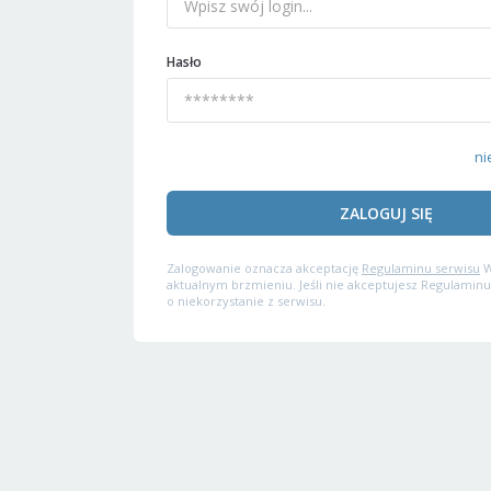
Hasło
ni
ZALOGUJ SIĘ
Zalogowanie oznacza akceptację
Regulaminu serwisu
W
aktualnym brzmieniu. Jeśli nie akceptujesz Regulaminu
o niekorzystanie z serwisu.