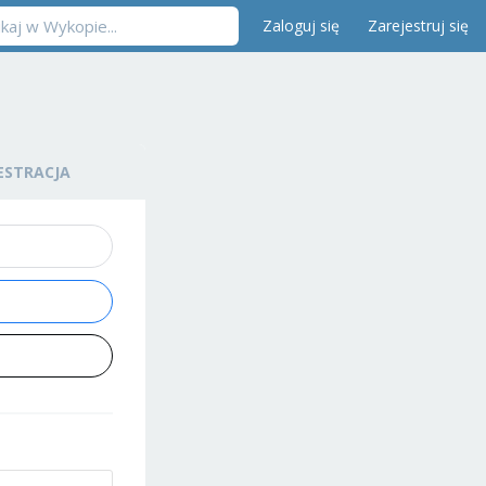
Zaloguj się
Zarejestruj się
ESTRACJA