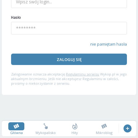
Hasło
nie pamiętam hasła
ZALOGUJ SIĘ
Zalogowanie oznacza akceptację
Regulaminu serwisu
Wykop.pl w jego
aktualnym brzmieniu. Jeśli nie akceptujesz Regulaminu w całości,
prosimy o niekorzystanie z serwisu.
Główna
Wykopalisko
Hity
Mikroblog