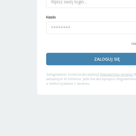
Hasło
ni
ZALOGUJ SIĘ
Zalogowanie oznacza akceptację
Regulaminu serwisu
W
aktualnym brzmieniu. Jeśli nie akceptujesz Regulaminu
o niekorzystanie z serwisu.