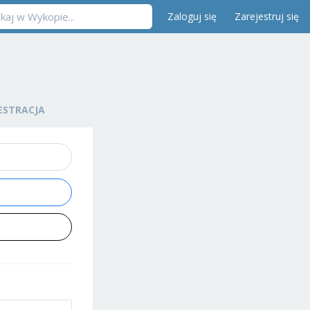
Zaloguj się
Zarejestruj się
ESTRACJA