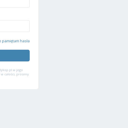
e pamiętam hasła
ykop.pl w jego
 w całości, prosimy