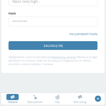
Hasło
nie pamiętam hasła
ZALOGUJ SIĘ
Zalogowanie oznacza akceptację
Regulaminu serwisu
Wykop.pl w jego
aktualnym brzmieniu. Jeśli nie akceptujesz Regulaminu w całości,
prosimy o niekorzystanie z serwisu.
Główna
Wykopalisko
Hity
Mikroblog