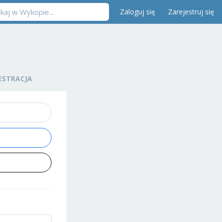
Zaloguj się
Zarejestruj się
ESTRACJA