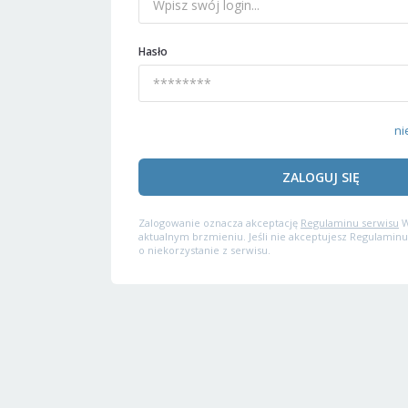
Hasło
ni
ZALOGUJ SIĘ
Zalogowanie oznacza akceptację
Regulaminu serwisu
W
aktualnym brzmieniu. Jeśli nie akceptujesz Regulaminu
o niekorzystanie z serwisu.