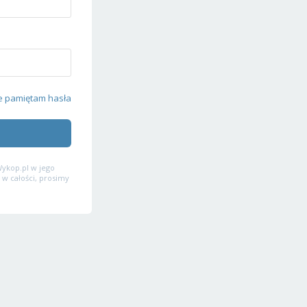
e pamiętam hasła
ykop.pl w jego
 w całości, prosimy