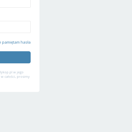
e pamiętam hasła
ykop.pl w jego
 w całości, prosimy