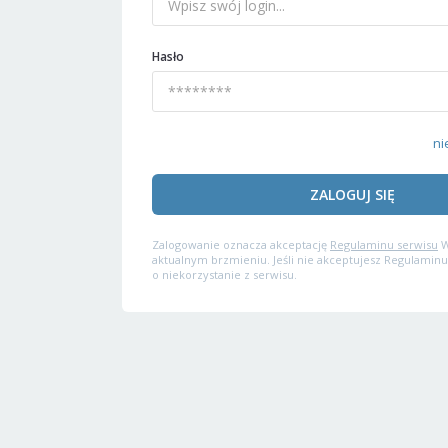
Hasło
ni
ZALOGUJ SIĘ
Zalogowanie oznacza akceptację
Regulaminu serwisu
W
aktualnym brzmieniu. Jeśli nie akceptujesz Regulaminu
o niekorzystanie z serwisu.