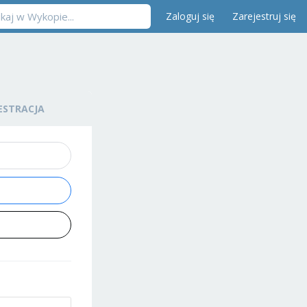
Zaloguj się
Zarejestruj się
ESTRACJA