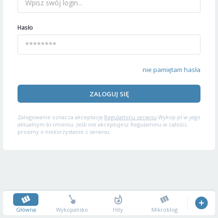
Hasło
nie pamiętam hasła
ZALOGUJ SIĘ
Zalogowanie oznacza akceptację
Regulaminu serwisu
Wykop.pl w jego
aktualnym brzmieniu. Jeśli nie akceptujesz Regulaminu w całości,
prosimy o niekorzystanie z serwisu.
Główna
Wykopalisko
Hity
Mikroblog