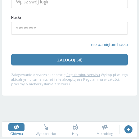
Hasło
nie pamiętam hasła
ZALOGUJ SIĘ
Zalogowanie oznacza akceptację
Regulaminu serwisu
Wykop.pl w jego
aktualnym brzmieniu. Jeśli nie akceptujesz Regulaminu w całości,
prosimy o niekorzystanie z serwisu.
Główna
Wykopalisko
Hity
Mikroblog