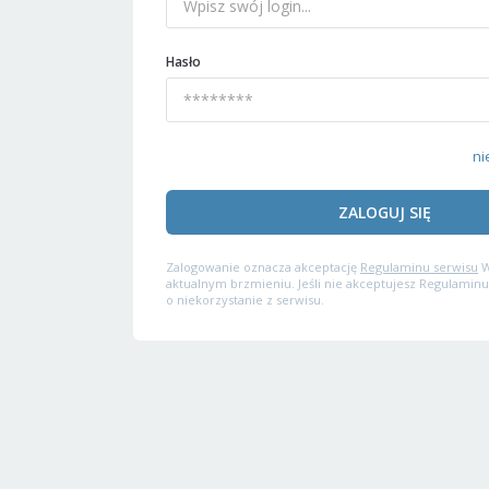
Hasło
ni
ZALOGUJ SIĘ
Zalogowanie oznacza akceptację
Regulaminu serwisu
W
aktualnym brzmieniu. Jeśli nie akceptujesz Regulaminu
o niekorzystanie z serwisu.