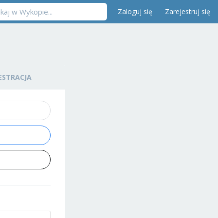
Zaloguj się
Zarejestruj się
ESTRACJA