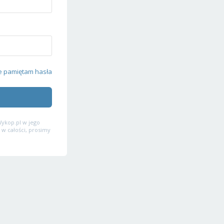
e pamiętam hasła
ykop.pl w jego
 w całości, prosimy