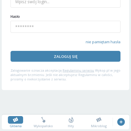
Hasło
nie pamiętam hasła
ZALOGUJ SIĘ
Zalogowanie oznacza akceptację
Regulaminu serwisu
Wykop.pl w jego
aktualnym brzmieniu. Jeśli nie akceptujesz Regulaminu w całości,
prosimy o niekorzystanie z serwisu.
Główna
Wykopalisko
Hity
Mikroblog