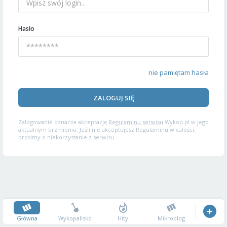
Hasło
nie pamiętam hasła
ZALOGUJ SIĘ
Zalogowanie oznacza akceptację
Regulaminu serwisu
Wykop.pl w jego
aktualnym brzmieniu. Jeśli nie akceptujesz Regulaminu w całości,
prosimy o niekorzystanie z serwisu.
Główna
Wykopalisko
Hity
Mikroblog