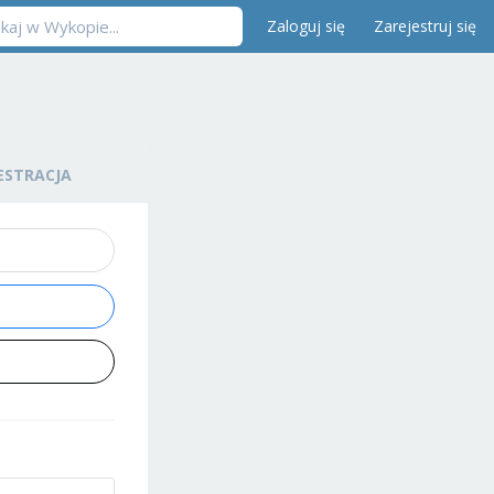
Zaloguj się
Zarejestruj się
ESTRACJA