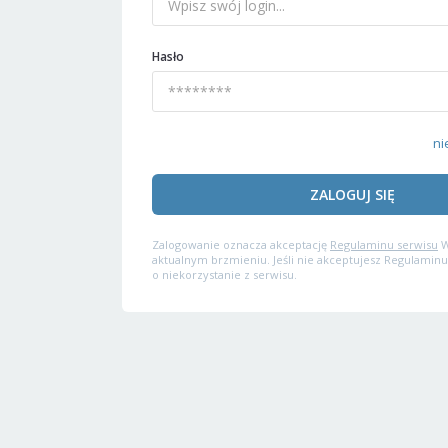
Hasło
ni
ZALOGUJ SIĘ
Zalogowanie oznacza akceptację
Regulaminu serwisu
W
aktualnym brzmieniu. Jeśli nie akceptujesz Regulaminu
o niekorzystanie z serwisu.