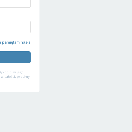
e pamiętam hasła
ykop.pl w jego
 w całości, prosimy