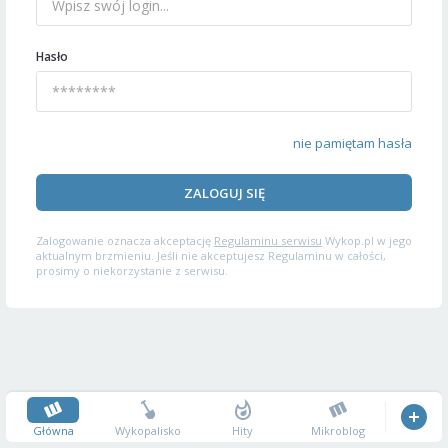
Hasło
nie pamiętam hasła
ZALOGUJ SIĘ
Zalogowanie oznacza akceptację
Regulaminu serwisu
Wykop.pl w jego
aktualnym brzmieniu. Jeśli nie akceptujesz Regulaminu w całości,
prosimy o niekorzystanie z serwisu.
Główna
Wykopalisko
Hity
Mikroblog