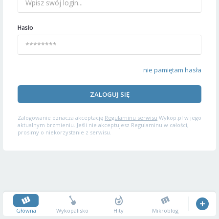
Hasło
nie pamiętam hasła
ZALOGUJ SIĘ
Zalogowanie oznacza akceptację
Regulaminu serwisu
Wykop.pl w jego
aktualnym brzmieniu. Jeśli nie akceptujesz Regulaminu w całości,
prosimy o niekorzystanie z serwisu.
Główna
Wykopalisko
Hity
Mikroblog