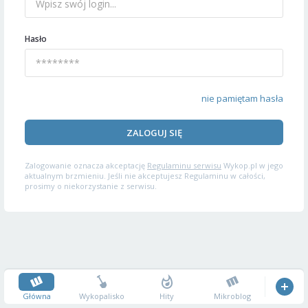
Hasło
nie pamiętam hasła
ZALOGUJ SIĘ
Zalogowanie oznacza akceptację
Regulaminu serwisu
Wykop.pl w jego
aktualnym brzmieniu. Jeśli nie akceptujesz Regulaminu w całości,
prosimy o niekorzystanie z serwisu.
Główna
Wykopalisko
Hity
Mikroblog