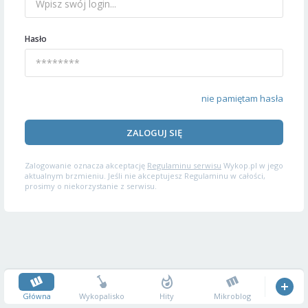
Hasło
nie pamiętam hasła
ZALOGUJ SIĘ
Zalogowanie oznacza akceptację
Regulaminu serwisu
Wykop.pl w jego
aktualnym brzmieniu. Jeśli nie akceptujesz Regulaminu w całości,
prosimy o niekorzystanie z serwisu.
Główna
Wykopalisko
Hity
Mikroblog