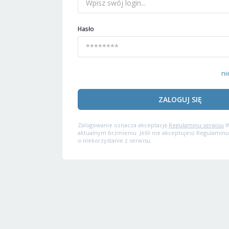
Hasło
ni
ZALOGUJ SIĘ
Zalogowanie oznacza akceptację
Regulaminu serwisu
W
aktualnym brzmieniu. Jeśli nie akceptujesz Regulaminu
o niekorzystanie z serwisu.