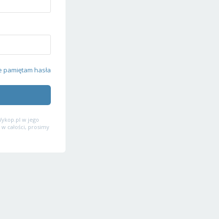
e pamiętam hasła
ykop.pl w jego
 w całości, prosimy