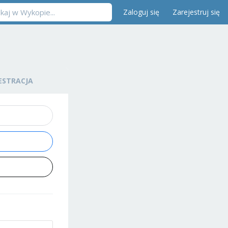
Zaloguj się
Zarejestruj się
ESTRACJA