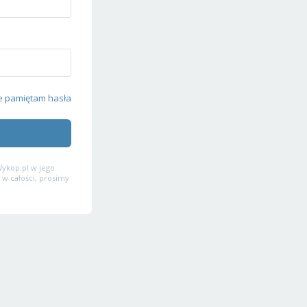
e pamiętam hasła
ykop.pl w jego
 w całości, prosimy