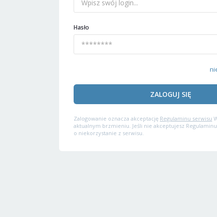
Hasło
ni
ZALOGUJ SIĘ
Zalogowanie oznacza akceptację
Regulaminu serwisu
W
aktualnym brzmieniu. Jeśli nie akceptujesz Regulaminu
o niekorzystanie z serwisu.