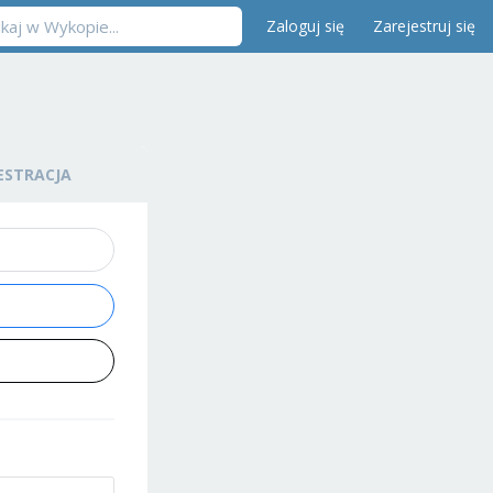
Zaloguj się
Zarejestruj się
ESTRACJA