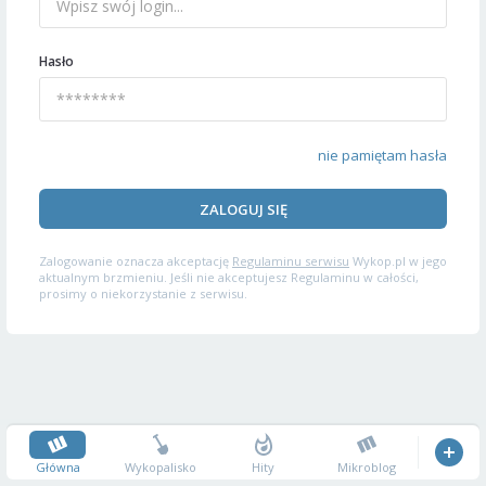
Hasło
nie pamiętam hasła
ZALOGUJ SIĘ
Zalogowanie oznacza akceptację
Regulaminu serwisu
Wykop.pl w jego
aktualnym brzmieniu. Jeśli nie akceptujesz Regulaminu w całości,
prosimy o niekorzystanie z serwisu.
Główna
Wykopalisko
Hity
Mikroblog