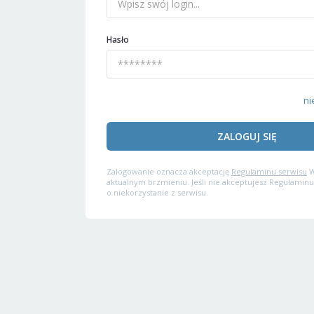
Hasło
ni
ZALOGUJ SIĘ
Zalogowanie oznacza akceptację
Regulaminu serwisu
W
aktualnym brzmieniu. Jeśli nie akceptujesz Regulaminu
o niekorzystanie z serwisu.