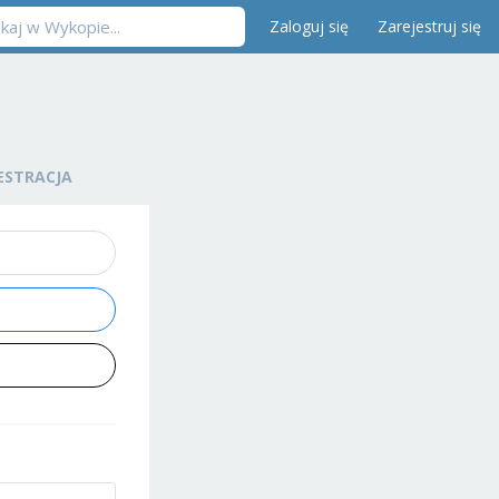
Zaloguj się
Zarejestruj się
ESTRACJA