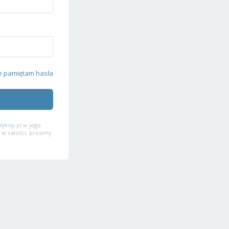
e pamiętam hasła
ykop.pl w jego
 w całości, prosimy