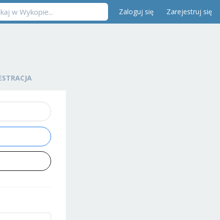
Zaloguj się
Zarejestruj się
ESTRACJA