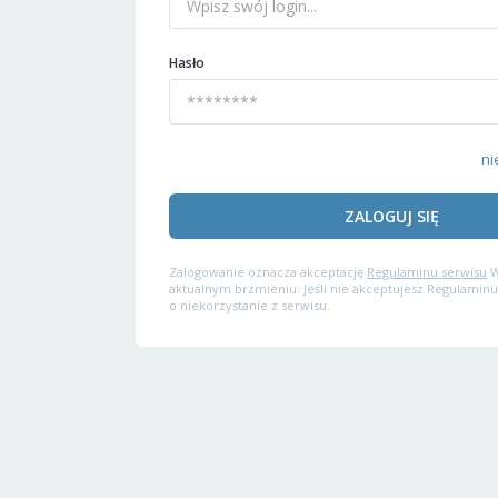
Hasło
ni
ZALOGUJ SIĘ
Zalogowanie oznacza akceptację
Regulaminu serwisu
W
aktualnym brzmieniu. Jeśli nie akceptujesz Regulaminu
o niekorzystanie z serwisu.