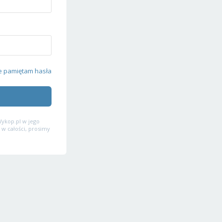
e pamiętam hasła
ykop.pl w jego
 w całości, prosimy