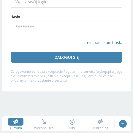
Hasło
nie pamiętam hasła
ZALOGUJ SIĘ
Zalogowanie oznacza akceptację
Regulaminu serwisu
Wykop.pl w jego
aktualnym brzmieniu. Jeśli nie akceptujesz Regulaminu w całości,
prosimy o niekorzystanie z serwisu.
Główna
Wykopalisko
Hity
Mikroblog