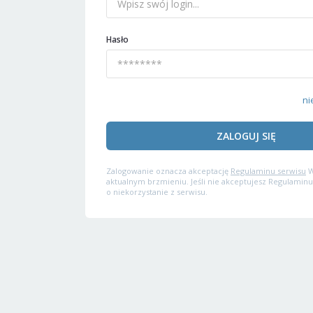
Hasło
ni
ZALOGUJ SIĘ
Zalogowanie oznacza akceptację
Regulaminu serwisu
W
aktualnym brzmieniu. Jeśli nie akceptujesz Regulaminu
o niekorzystanie z serwisu.