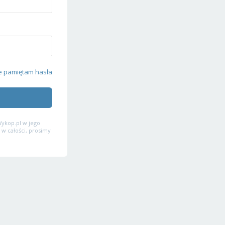
e pamiętam hasła
ykop.pl w jego
 w całości, prosimy