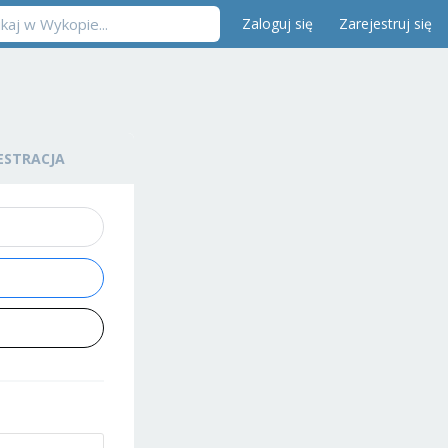
Zaloguj się
Zarejestruj się
ESTRACJA