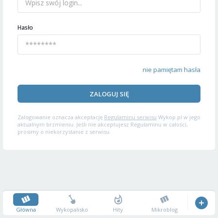
Hasło
nie pamiętam hasła
ZALOGUJ SIĘ
Zalogowanie oznacza akceptację
Regulaminu serwisu
Wykop.pl w jego
aktualnym brzmieniu. Jeśli nie akceptujesz Regulaminu w całości,
prosimy o niekorzystanie z serwisu.
Główna
Wykopalisko
Hity
Mikroblog