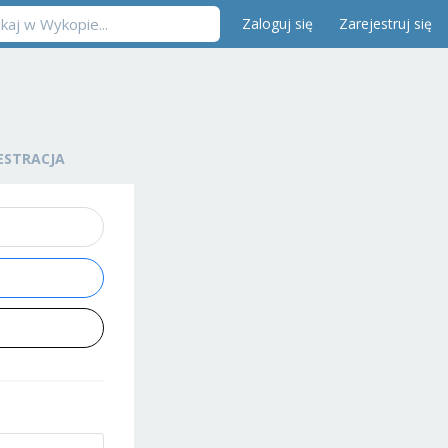
Zaloguj się
Zarejestruj się
ESTRACJA