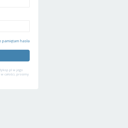
e pamiętam hasła
ykop.pl w jego
 w całości, prosimy