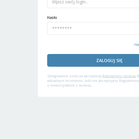
Hasło
ni
ZALOGUJ SIĘ
Zalogowanie oznacza akceptację
Regulaminu serwisu
W
aktualnym brzmieniu. Jeśli nie akceptujesz Regulaminu
o niekorzystanie z serwisu.