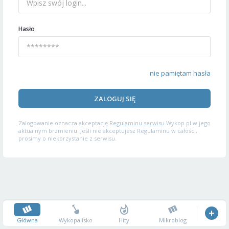
Hasło
nie pamiętam hasła
ZALOGUJ SIĘ
Zalogowanie oznacza akceptację
Regulaminu serwisu
Wykop.pl w jego
aktualnym brzmieniu. Jeśli nie akceptujesz Regulaminu w całości,
prosimy o niekorzystanie z serwisu.
Główna
Wykopalisko
Hity
Mikroblog