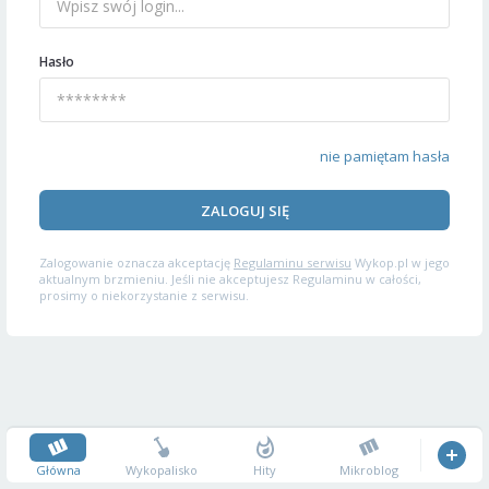
Hasło
nie pamiętam hasła
ZALOGUJ SIĘ
Zalogowanie oznacza akceptację
Regulaminu serwisu
Wykop.pl w jego
aktualnym brzmieniu. Jeśli nie akceptujesz Regulaminu w całości,
prosimy o niekorzystanie z serwisu.
Główna
Wykopalisko
Hity
Mikroblog