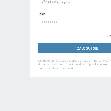
Hasło
ni
ZALOGUJ SIĘ
Zalogowanie oznacza akceptację
Regulaminu serwisu
W
aktualnym brzmieniu. Jeśli nie akceptujesz Regulaminu
o niekorzystanie z serwisu.