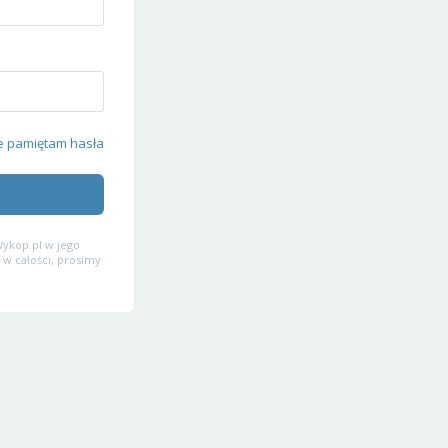
e pamiętam hasła
ykop.pl w jego
 w całości, prosimy