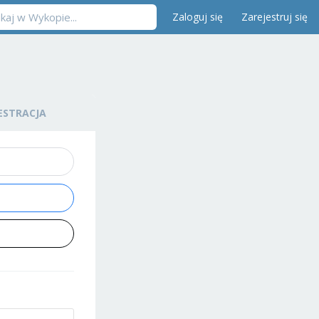
Zaloguj się
Zarejestruj się
ESTRACJA