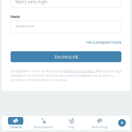
Hasło
nie pamiętam hasła
ZALOGUJ SIĘ
Zalogowanie oznacza akceptację
Regulaminu serwisu
Wykop.pl w jego
aktualnym brzmieniu. Jeśli nie akceptujesz Regulaminu w całości,
prosimy o niekorzystanie z serwisu.
Główna
Wykopalisko
Hity
Mikroblog